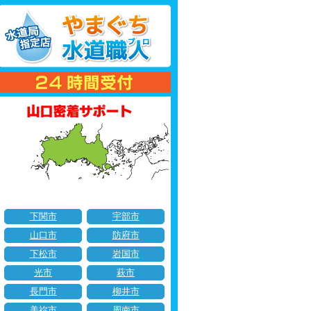
下関市
宇部市
山口市
防府市
下松市
岩国市
光市
萩市
長門市
柳井市
美祢市
周南市