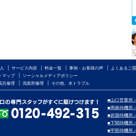
人
サービス内容
料金一覧
事例・お客様の声
よくあるご
トマップ
ソーシャルメディアポリシー
風呂修理
洗面所修理
その他、水トラブル
■山口営業所／
■周南待機所
■岩国待機所
■下関待機所
■宇部待機所