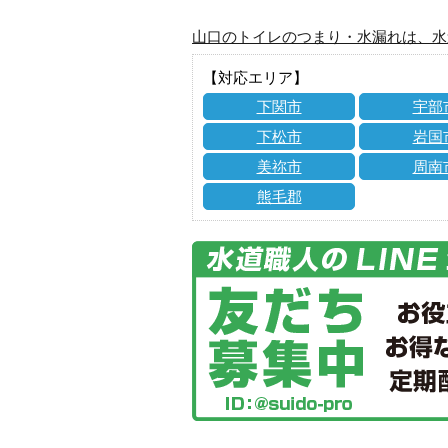
山口のトイレのつまり・水漏れは、水
【対応エリア】
下関市
宇部
下松市
岩国
美祢市
周南
熊毛郡