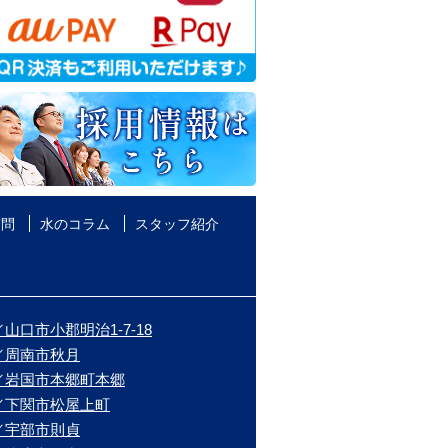
質問
水のコラム
スタッフ紹介
山口市小郡明治1-7-18
／周南市秋月
／岩国市本郷町本郷
／下関市松屋上町
／宇部市則貞