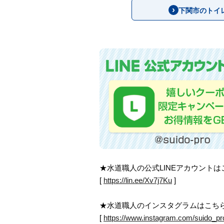
下関市のトイ
★水道職人の公式LINEアカウント
[
https://lin.ee/Xv7j7Ku
]
★水道職人のインスタグラムはこち
[
https://www.instagram.com/suido_pr