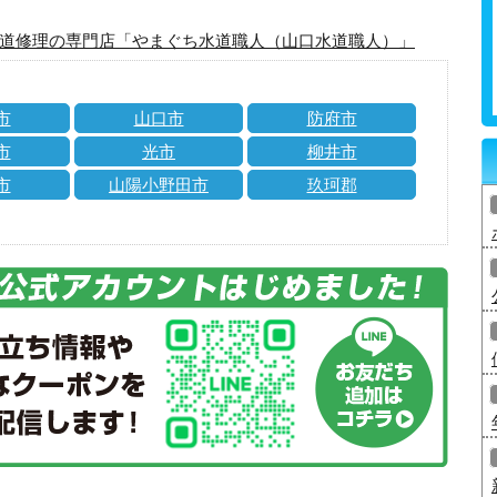
道修理の専門店「やまぐち水道職人（山口水道職人）」
市
山口市
防府市
市
光市
柳井市
市
山陽小野田市
玖珂郡