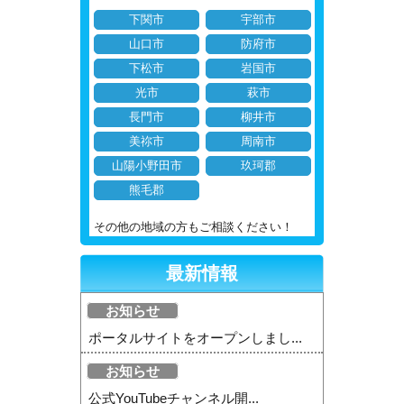
下関市
宇部市
山口市
防府市
下松市
岩国市
光市
萩市
長門市
柳井市
美祢市
周南市
山陽小野田市
玖珂郡
熊毛郡
その他の地域の方もご相談ください！
最新情報
お知らせ
ポータルサイトをオープンしまし...
お知らせ
公式YouTubeチャンネル開...