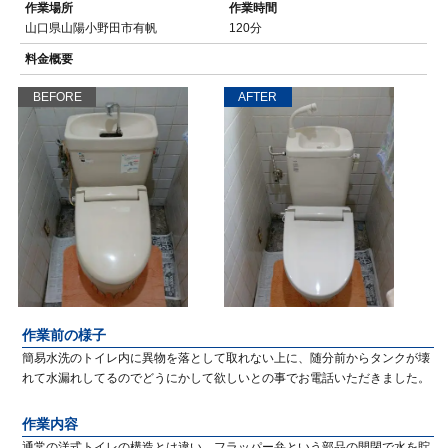
作業場所
作業時間
山口県山陽小野田市有帆
120分
料金概要
BEFORE
AFTER
作業前の様子
簡易水洗のトイレ内に異物を落として取れない上に、随分前からタンクが壊
れて水漏れしてるのでどうにかして欲しいとの事でお電話いただきました。
作業内容
通常の洋式トイレの構造とは違い、フラッパー弁という部品の開閉で水を貯