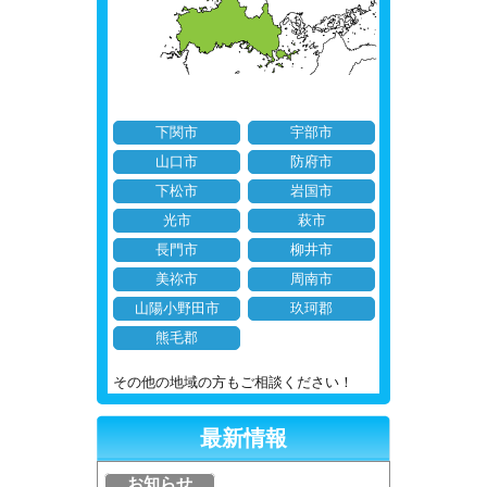
下関市
宇部市
山口市
防府市
下松市
岩国市
光市
萩市
長門市
柳井市
美祢市
周南市
山陽小野田市
玖珂郡
熊毛郡
その他の地域の方もご相談ください！
最新情報
お知らせ