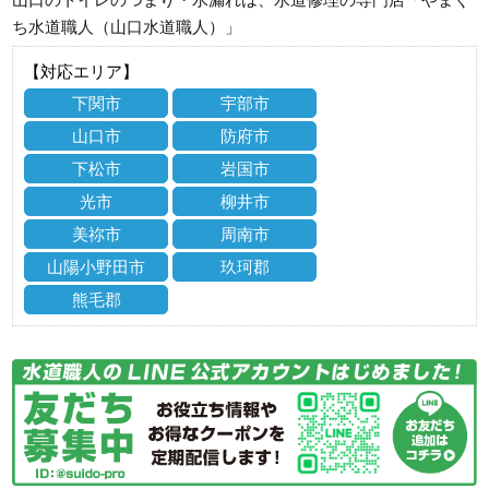
ち水道職人（山口水道職人）」
【対応エリア】
下関市
宇部市
山口市
防府市
下松市
岩国市
光市
柳井市
美祢市
周南市
山陽小野田市
玖珂郡
熊毛郡