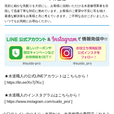
笑顔と細かな気配りを大切にし、お客様に信頼いただける水道修理業者を目
指して迅速丁寧な対応に努めています。お客様のご要望や不安に耳を傾け、
最適な解決策をお客様と共に考えていきます。ご不明な点がございましたら
いつでもお気軽にお尋ねください。
★水道職人の公式LINEアカウントはこちらから！
[
https://lin.ee/Xv7j7Ku
]
★水道職人のインスタグラムはこちらから！
[
https://www.instagram.com/suido_pro/
]
山口のトイレのつまり・水漏れは、水道修理の専門店「やまぐ