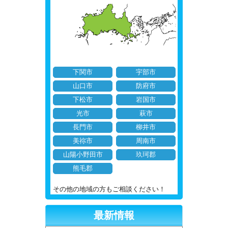
下関市
宇部市
山口市
防府市
下松市
岩国市
光市
萩市
長門市
柳井市
美祢市
周南市
山陽小野田市
玖珂郡
熊毛郡
その他の地域の方もご相談ください！
最新情報