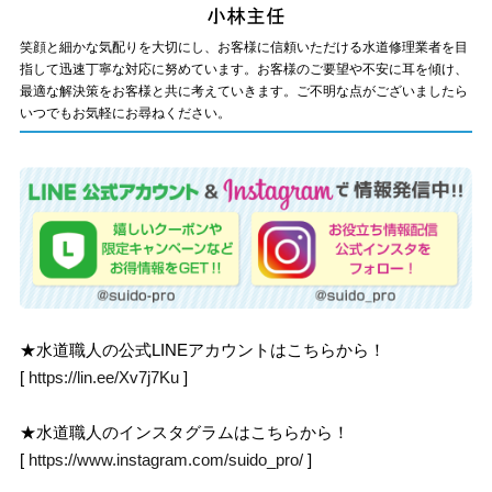
笑顔と細かな気配りを大切にし、お客様に信頼いただける水道修理業者を目
指して迅速丁寧な対応に努めています。お客様のご要望や不安に耳を傾け、
最適な解決策をお客様と共に考えていきます。ご不明な点がございましたら
いつでもお気軽にお尋ねください。
★水道職人の公式LINEアカウントはこちらから！
[
https://lin.ee/Xv7j7Ku
]
★水道職人のインスタグラムはこちらから！
[
https://www.instagram.com/suido_pro/
]