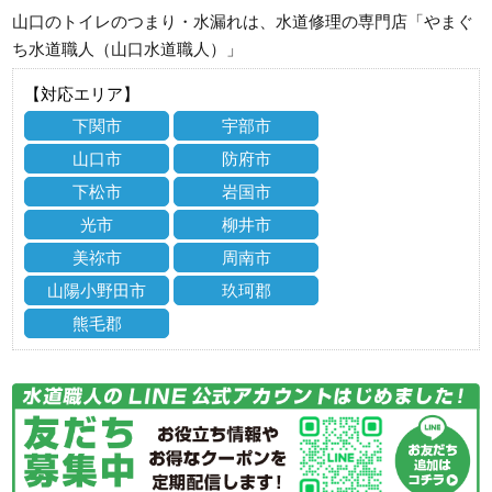
山口のトイレのつまり・水漏れは、水道修理の専門店「やまぐ
ち水道職人（山口水道職人）」
【対応エリア】
下関市
宇部市
山口市
防府市
下松市
岩国市
光市
柳井市
美祢市
周南市
山陽小野田市
玖珂郡
熊毛郡