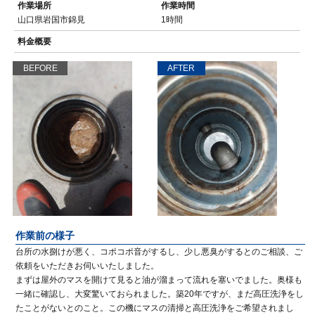
作業場所
作業時間
山口県岩国市錦見
1時間
料金概要
BEFORE
AFTER
作業前の様子
台所の水捌けが悪く、コポコポ音がするし、少し悪臭がするとのご相談、ご
依頼をいただきお伺いいたしました。
まずは屋外のマスを開けて見ると油が溜まって流れを塞いでました。奥様も
一緒に確認し、大変驚いておられました。築20年ですが、まだ高圧洗浄をし
たことがないとのこと。この機にマスの清掃と高圧洗浄をご希望されまし