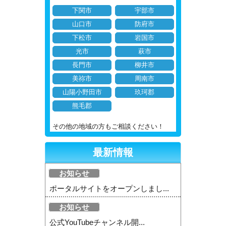
下関市
宇部市
山口市
防府市
下松市
岩国市
光市
萩市
長門市
柳井市
美祢市
周南市
山陽小野田市
玖珂郡
熊毛郡
その他の地域の方もご相談ください！
最新情報
お知らせ
ポータルサイトをオープンしまし...
お知らせ
公式YouTubeチャンネル開...