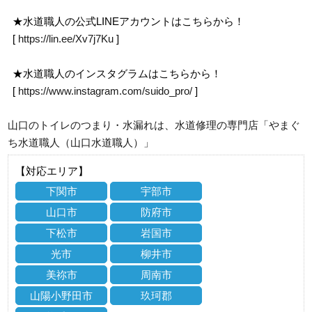
★水道職人の公式LINEアカウントはこちらから！
[
https://lin.ee/Xv7j7Ku
]
★水道職人のインスタグラムはこちらから！
[
https://www.instagram.com/suido_pro/
]
山口のトイレのつまり・水漏れは、水道修理の専門店「やまぐ
ち水道職人（山口水道職人）」
【対応エリア】
下関市
宇部市
山口市
防府市
下松市
岩国市
光市
柳井市
美祢市
周南市
山陽小野田市
玖珂郡