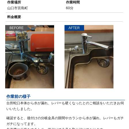
作業場所
作業時間
山口市宮島町
60分
料金概要
BEFORE
AFTER
作業前の様子
台所蛇口本体から水が漏れ、レバーも硬くなったとのご相談をいただきお伺
いいたしました。
確認すると、後付けの分岐金具の隙間やカランから水が漏れ、レバーもガチ
ガチになってます。