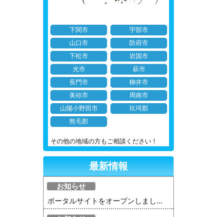
下関市
宇部市
山口市
防府市
下松市
岩国市
光市
萩市
長門市
柳井市
美祢市
周南市
山陽小野田市
玖珂郡
熊毛郡
その他の地域の方もご相談ください！
最新情報
お知らせ
ポータルサイトをオープンしまし...