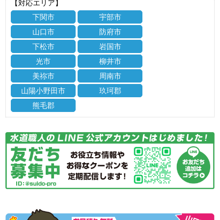
【対応エリア】
下関市
宇部市
山口市
防府市
下松市
岩国市
光市
柳井市
美祢市
周南市
山陽小野田市
玖珂郡
熊毛郡