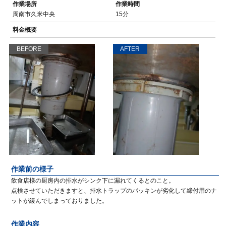
作業場所
作業時間
周南市久米中央
15分
料金概要
BEFORE
AFTER
作業前の様子
飲食店様の厨房内の排水がシンク下に漏れてくるとのこと。
点検させていただきますと、排水トラップのパッキンが劣化して締付用のナ
ットが緩んでしまっておりました。
作業内容