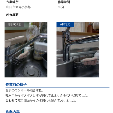
作業場所
作業時間
山口市大内小京都
60分
料金概要
BEFORE
AFTER
作業前の様子
台所のワンホール混合水栓。
吐水口からポタポタと水が漏れて止まりきらない状態でした。
合わせて蛇口側面からの水漏れも起きておりました。
作業内容