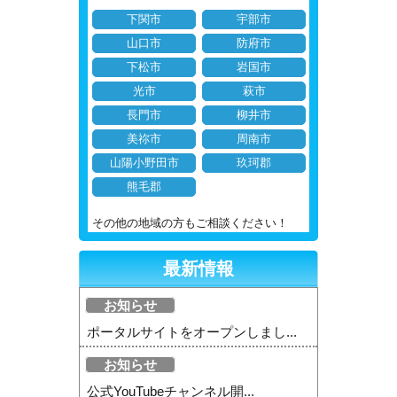
下関市
宇部市
山口市
防府市
下松市
岩国市
光市
萩市
長門市
柳井市
美祢市
周南市
山陽小野田市
玖珂郡
熊毛郡
その他の地域の方もご相談ください！
最新情報
お知らせ
ポータルサイトをオープンしまし...
お知らせ
公式YouTubeチャンネル開...