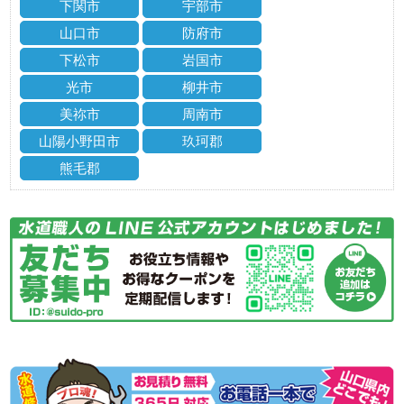
下関市
宇部市
山口市
防府市
下松市
岩国市
光市
柳井市
美祢市
周南市
山陽小野田市
玖珂郡
熊毛郡