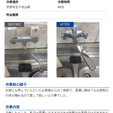
作業場所
作業時間
宇部市五十目山町
60分
料金概要
BEFORE
AFTER
作業前の様子
以前にも呼んでいただいたお客様からのご依頼で、普通に締めても台所蛇口
の水が漏れるので直して欲しいとの事でした。
作業内容
点検したところ、私では普通に止まるのですが年配のお客様では止めきれな