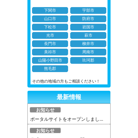
下関市
宇部市
山口市
防府市
下松市
岩国市
光市
萩市
長門市
柳井市
美祢市
周南市
山陽小野田市
玖珂郡
熊毛郡
その他の地域の方もご相談ください！
最新情報
お知らせ
ポータルサイトをオープンしまし...
お知らせ