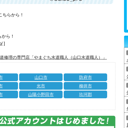
はこちらから！
らから！
o/
]
道修理の専門店「やまぐち水道職人（山口水道職人）」
市
山口市
防府市
市
光市
柳井市
市
山陽小野田市
玖珂郡