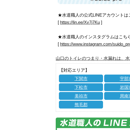
★水道職人の公式LINEアカウント
[
https://lin.ee/Xv7j7Ku
]
★水道職人のインスタグラムはこち
[
https://www.instagram.com/suido_pr
山口のトイレのつまり・水漏れは、水
【対応エリア】
下関市
宇部
下松市
岩国
美祢市
周南
熊毛郡