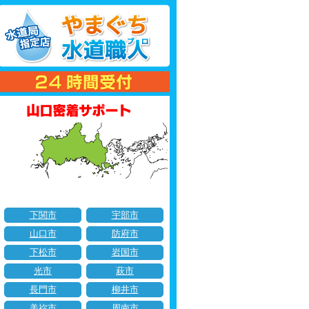
下関市
宇部市
山口市
防府市
下松市
岩国市
光市
萩市
長門市
柳井市
美祢市
周南市