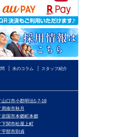
質問
水のコラム
スタッフ紹介
山口市小郡明治1-7-18
／周南市秋月
／岩国市本郷町本郷
／下関市松屋上町
／宇部市則貞