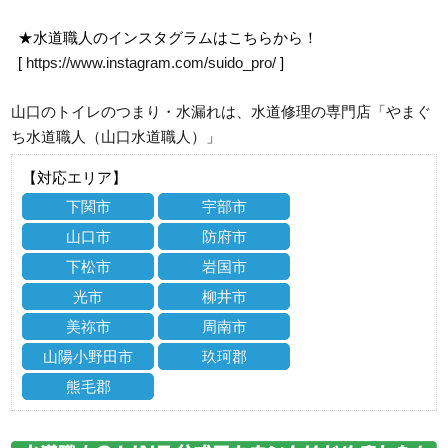
★水道職人のインスタグラムはこちらから！
[
https://www.instagram.com/suido_pro/
]
山口のトイレのつまり・水漏れは、水道修理の専門店「やまぐ
ち水道職人（山口水道職人）」
【対応エリア】
下関市
宇部市
山口市
防府市
下松市
岩国市
光市
柳井市
美祢市
周南市
山陽小野田市
玖珂郡
熊毛郡