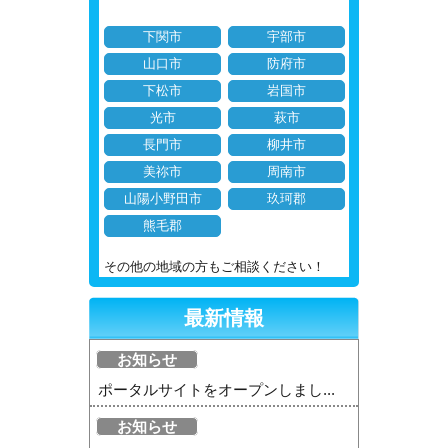
下関市
宇部市
山口市
防府市
下松市
岩国市
光市
萩市
長門市
柳井市
美祢市
周南市
山陽小野田市
玖珂郡
熊毛郡
その他の地域の方もご相談ください！
最新情報
お知らせ
ポータルサイトをオープンしまし...
お知らせ