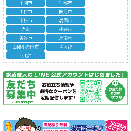
下関市
宇部市
山口市
防府市
下松市
岩国市
光市
柳井市
美祢市
周南市
山陽小野田市
玖珂郡
熊毛郡