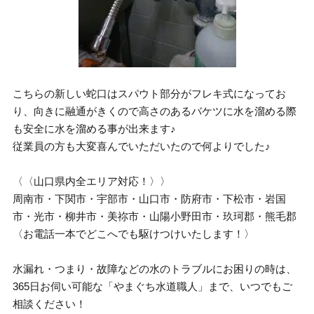
こちらの新しい蛇口はスパウト部分がフレキ式になってお
り、向きに融通がきくので高さのあるバケツに水を溜める際
も安全に水を溜める事が出来ます♪
従業員の方も大変喜んでいただいたので何よりでした♪
〈〈山口県内全エリア対応！〉〉
周南市・下関市・宇部市・山口市・防府市・下松市・岩国
市・光市・柳井市・美祢市・山陽小野田市・玖珂郡・熊毛郡
〈お電話一本でどこへでも駆けつけいたします！〉
水漏れ・つまり・故障などの水のトラブルにお困りの時は、
365日お伺い可能な「やまぐち水道職人」まで、いつでもご
相談ください！