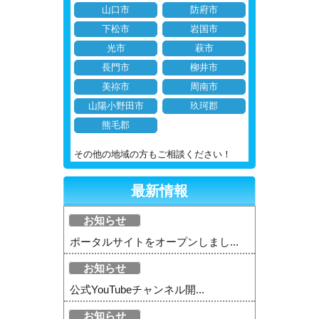
山口市
防府市
下松市
岩国市
光市
萩市
長門市
柳井市
美祢市
周南市
山陽小野田市
玖珂郡
熊毛郡
その他の地域の方もご相談ください！
最新情報
お知らせ
ポータルサイトをオープンしまし...
お知らせ
公式YouTubeチャンネル開...
お知らせ