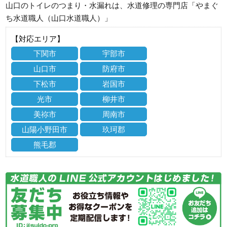
山口のトイレのつまり・水漏れは、水道修理の専門店「やまぐ
ち水道職人（山口水道職人）」
【対応エリア】
下関市
宇部市
山口市
防府市
下松市
岩国市
光市
柳井市
美祢市
周南市
山陽小野田市
玖珂郡
熊毛郡