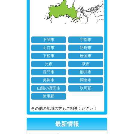
下関市
宇部市
山口市
防府市
下松市
岩国市
光市
萩市
長門市
柳井市
美祢市
周南市
山陽小野田市
玖珂郡
熊毛郡
その他の地域の方もご相談ください！
最新情報