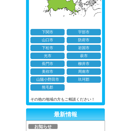
下関市
宇部市
山口市
防府市
下松市
岩国市
光市
萩市
長門市
柳井市
美祢市
周南市
山陽小野田市
玖珂郡
熊毛郡
その他の地域の方もご相談ください！
最新情報
お知らせ