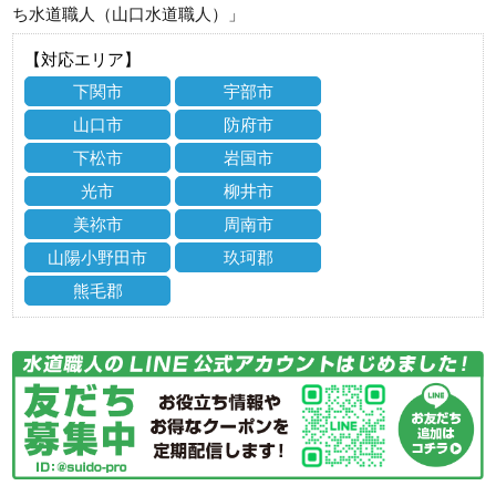
ち水道職人（山口水道職人）」
【対応エリア】
下関市
宇部市
山口市
防府市
下松市
岩国市
光市
柳井市
美祢市
周南市
山陽小野田市
玖珂郡
熊毛郡