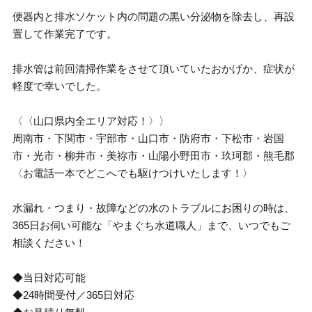
便器内と排水ソケット内の問題の黒い分泌物を除去し、再設
置して作業完了です。
排水管は前回清掃作業をさせて頂いていたおかげか、症状が
軽度で幸いでした。
〈〈山口県内全エリア対応！〉〉
周南市・下関市・宇部市・山口市・防府市・下松市・岩国
市・光市・柳井市・美祢市・山陽小野田市・玖珂郡・熊毛郡
〈お電話一本でどこへでも駆けつけいたします！〉
水漏れ・つまり・故障などの水のトラブルにお困りの時は、
365日お伺い可能な「やまぐち水道職人」まで、いつでもご
相談ください！
◆当日対応可能
◆24時間受付／365日対応