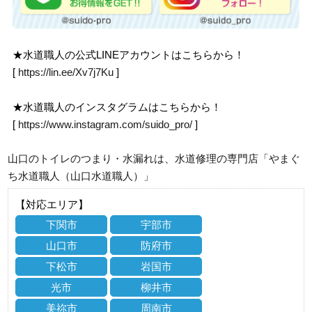
★水道職人の公式LINEアカウントはこちらから！
[
https://lin.ee/Xv7j7Ku
]
★水道職人のインスタグラムはこちらから！
[
https://www.instagram.com/suido_pro/
]
山口のトイレのつまり・水漏れは、水道修理の専門店「やまぐ
ち水道職人（山口水道職人）」
【対応エリア】
下関市
宇部市
山口市
防府市
下松市
岩国市
光市
柳井市
美祢市
周南市