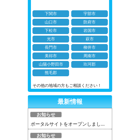
下関市
宇部市
山口市
防府市
下松市
岩国市
光市
萩市
長門市
柳井市
美祢市
周南市
山陽小野田市
玖珂郡
熊毛郡
その他の地域の方もご相談ください！
最新情報
お知らせ
ポータルサイトをオープンしまし...
お知らせ