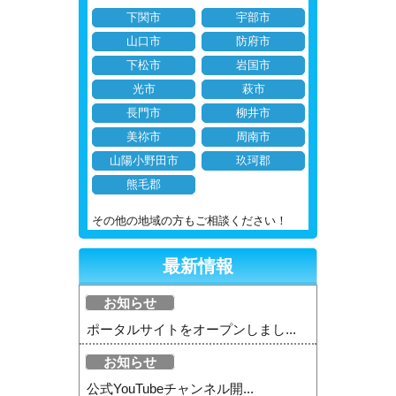
下関市
宇部市
山口市
防府市
下松市
岩国市
光市
萩市
長門市
柳井市
美祢市
周南市
山陽小野田市
玖珂郡
熊毛郡
その他の地域の方もご相談ください！
最新情報
お知らせ
ポータルサイトをオープンしまし...
お知らせ
公式YouTubeチャンネル開...