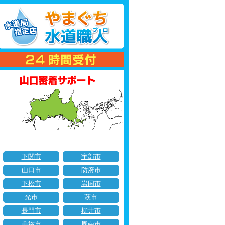
下関市
宇部市
山口市
防府市
下松市
岩国市
光市
萩市
長門市
柳井市
美祢市
周南市