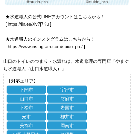
★水道職人の公式LINEアカウントはこちらから！
[
https://lin.ee/Xv7j7Ku
]
★水道職人のインスタグラムはこちらから！
[
https://www.instagram.com/suido_pro/
]
山口のトイレのつまり・水漏れは、水道修理の専門店「やまぐ
ち水道職人（山口水道職人）」
【対応エリア】
下関市
宇部市
山口市
防府市
下松市
岩国市
光市
柳井市
美祢市
周南市