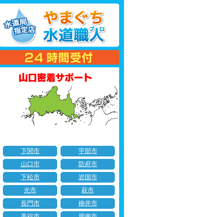
下関市
宇部市
山口市
防府市
下松市
岩国市
光市
萩市
長門市
柳井市
美祢市
周南市