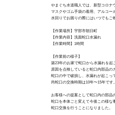
やまぐち水道職人では、新型コロナ
マスクやゴム手袋の着用、アルコー
水回りでお困りの際にはいつでもご
【作業場所】宇部市朝日町
【作業内容】洗面蛇口水漏れ
【作業時間】1時間
【作業前の様子】
築23年のお家で蛇口から水漏れを起
原因を点検していると蛇口内部品の
蛇口の中で破損し、水漏れが起こっ
尚蛇口の交換時期は10年〜15年です
お客様への提案として蛇口内の部品
蛇口を本体ごと変えて今後この様な
蛇口交換を行うことになりました。